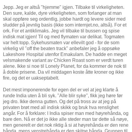
Jepp. Jeg er altså "hjemme" igjen. Tilbake til virkeligheten.
Den sure, kalde, dyre virkeligheten, som forlanger at man
skal oppføre seg ordentlig, jobbe hardt og levere sider med
sludder på jevnlig basis (ikke som internjet.no, altså). For et
ork. For et antiklimaks. Jeg vil tilbake til bussen og spise
indisk mat igjen! Til og med flymaten var delikat. Togmaten
var helt topp. Sykehusmaten var ellevilt god - for de som
virkelig vil "off the beaten track" anbefaler jeg å oppsøke
Lakeshore Hospital utenfor Ernakulam. De hadde en meget
velsmakende variant av Chicken Roast som er verdt turen
alene. Ikke si noe til Lonely Planet, for da kommer de nok til
å doble prisene. Da vil middagen koste åtte kroner og ikke
fire, og det er uakseptabelt.
Det mest imponerende for egen del er vel at jeg klarte å
runde India uten å bli syk. "Alle blir syke", fikk jeg høre før
jeg dro. Ikke denna gutten. Og det på tross av at jeg på
privaten brøt med all indisk skikk og bruk hva renslighet
angår. For å forklare: I India spiser man med høyrehånda, og
bare den. Nå er det jo ikke alle steder man tar dette så nøye,
men generelt er det nok riktig å si at høyrehånda er den rene
hånda, mens venstrehånda er den skitne hånda. Grunnen til