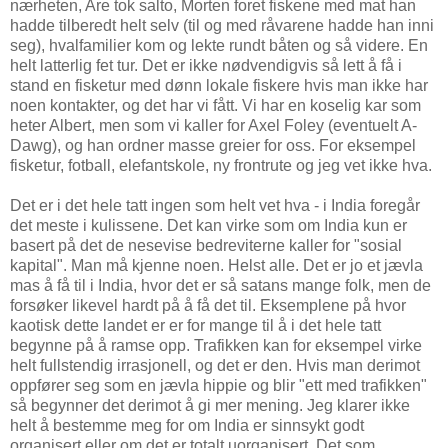
nærheten, Are tok salto, Morten foret fiskene med mat han
hadde tilberedt helt selv (til og med råvarene hadde han inni
seg), hvalfamilier kom og lekte rundt båten og så videre. En
helt latterlig fet tur. Det er ikke nødvendigvis så lett å få i
stand en fisketur med dønn lokale fiskere hvis man ikke har
noen kontakter, og det har vi fått. Vi har en koselig kar som
heter Albert, men som vi kaller for Axel Foley (eventuelt A-
Dawg), og han ordner masse greier for oss. For eksempel
fisketur, fotball, elefantskole, ny frontrute og jeg vet ikke hva.
Det er i det hele tatt ingen som helt vet hva - i India foregår
det meste i kulissene. Det kan virke som om India kun er
basert på det de nesevise bedreviterne kaller for "sosial
kapital". Man må kjenne noen. Helst alle. Det er jo et jævla
mas å få til i India, hvor det er så satans mange folk, men de
forsøker likevel hardt på å få det til. Eksemplene på hvor
kaotisk dette landet er er for mange til å i det hele tatt
begynne på å ramse opp. Trafikken kan for eksempel virke
helt fullstendig irrasjonell, og det er den. Hvis man derimot
oppfører seg som en jævla hippie og blir "ett med trafikken"
så begynner det derimot å gi mer mening. Jeg klarer ikke
helt å bestemme meg for om India er sinnsykt godt
organisert eller om det er totalt uorganisert. Det som