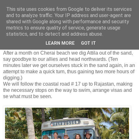
This site uses cookies from Google to deliver its services
Internjet.no
and to analyze traffic. Your IP address and user-agent are
shared with Google along with performance and security
metrics to ensure quality of service, generate usage
statistics, and to detect and address abuse.
Heading North
LEARN MORE
GOT IT
After a month on Cherai beach we dig Attila out of the sand,
say goodbye to our allies and head northwards. (Ten
minutes later we get ourselves stuck in the sand again, in an
attempt to make a quick turn, thus gaining two more hours of
digging.)
We will follow the coastal road # 17 up to Rajastan, making
the necessary stops on the way to swim, arrange visas and
se what must be seen.