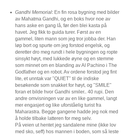
Gandhi Memorial
: En fin rosa bygning med bilder
av Mahatma Gandhi, og en boks hvor noe av
hans aske en gang lå, før den blei kasta på
havet. Jeg fikk to guida turer. Først av en
gammel, liten mann som jeg tror jobba der. Han
løp bort og spurte om jeg forstod engelsk, og
deretter dro meg rundt i hele bygningen og ropte
sinsykt høyt, med lukkede øyne og en stemme
som minnet om en blanding av Al Pachino i The
Godfather og en robot. Av ordene forstod jeg fint
lite, et unntak var "QUIET" til de indiske
besøkende som snakket for høyt, og "SMILE"
foran et bilde hvor Gandhi smiler.. 40 rupi. Den
andre omvisningen var av en like gammel, langt
mer engasjert og like uforståelig turist fra
Maharastra. Begge gangene hadde jeg nok med
å holde tilbake latteren for meg selv.
På veien ut hentet jeg sandalene mine (ikke lov
med sko, seff) hos mannen i boden, som så leste