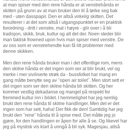
at man spiser med den rene hånda er at venstrehånda er
skitten på grunn av at man bruker den til å tørke seg bak
med - uten dasspapir. Den er altså
virkelig
skitten. Det
resulterer i at det som altså i utgangspunktet er en praktisk
forordning - dritt i venstre, mat i høyre - glir over i å bli
tradisjon, skikk, bruk, kultur og alt det der. Noen steder blir
man faktisk frowned upon hvis man spiser med venstre. De
av oss som er venstrehendte kan få litt problemer med
denne skikken.
Men den rene hånda bruker man i det offentlige rom, mens
den skitne hånda er det ingen som ser at blir brukt, vel og
merke i mer siviliserte strøk da - bussfolket har mang en
gang måtte benytte seg av "open air toilet". Men stort sett er
det ingen som ser den skitne hånda bli skitten. Og her
kommer vestlig dekadanse og mangel på respekt for
fremmed kultur inn i bildet. I hemmelighet har jeg nemlig
brukt den rene hånda til skitne handlinger. Men det er det
ingen som har sett, haha! Der fikk de den! Samtidig har jeg
brukt den "rene" hånda til å spise med. Det måtte jeg jo
gjøre, for den handlingen er åpen for alle å se. Og likevel har
jeg på mystisk vis klart å unngå å bli syk. Magesjau, altså