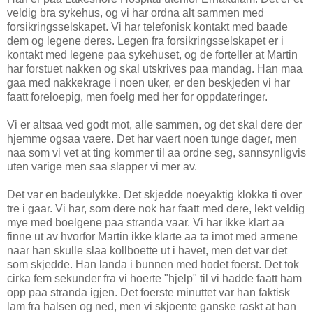
veldig bra sykehus, og vi har ordna alt sammen med
forsikringsselskapet. Vi har telefonisk kontakt med baade
dem og legene deres. Legen fra forsikringsselskapet er i
kontakt med legene paa sykehuset, og de forteller at Martin
har forstuet nakken og skal utskrives paa mandag. Han maa
gaa med nakkekrage i noen uker, er den beskjeden vi har
faatt foreloepig, men foelg med her for oppdateringer.
Vi er altsaa ved godt mot, alle sammen, og det skal dere der
hjemme ogsaa vaere. Det har vaert noen tunge dager, men
naa som vi vet at ting kommer til aa ordne seg, sannsynligvis
uten varige men saa slapper vi mer av.
Det var en badeulykke. Det skjedde noeyaktig klokka ti over
tre i gaar. Vi har, som dere nok har faatt med dere, lekt veldig
mye med boelgene paa stranda vaar. Vi har ikke klart aa
finne ut av hvorfor Martin ikke klarte aa ta imot med armene
naar han skulle slaa kollboette ut i havet, men det var det
som skjedde. Han landa i bunnen med hodet foerst. Det tok
cirka fem sekunder fra vi hoerte "hjelp" til vi hadde faatt ham
opp paa stranda igjen. Det foerste minuttet var han faktisk
lam fra halsen og ned, men vi skjoente ganske raskt at han