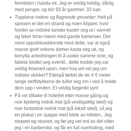
fremtiden i handa mi. Jeg er veldig heldig, dårlig
med penger, og blir 93 år gammel. 33 rupi.
Toppløse indere og flagrende gevanter
: Helt på
spissen er det en strand og noen klipper, hvor
horder av indiske turister kaster seg ut i vannet
og leker foran menn med gamle kameraer. Det
mest oppsiktsvekkende med dette, var at også
masse godt voksne damer kasta seg uti, og
benytta anledningen til å vaske sariene sine, og
faktisk blottet seg oventil.. dette trodde jeg var
veldig frowned upon, men hva vet vel jeg om
indiske skikker? Etterpå tørket de de 4-5 meter
lange stoffstykkene de tuller seg inn i ved å holde
dem opp i vinden. Et veldig fargerikt syn!
På vei tilbake til hotellet etter masse gåing og
noe kjedelig indisk mat (på vestligaktig sted) og
noe fantastisk indisk mat (på lokalt sted), så jeg
en plakat i en sjappe med bilde av lofoten.. Jeg
stoppet og stusset, og før jeg vet ord av det sitter
jeg i en barberstol, og får en full overhaling, med