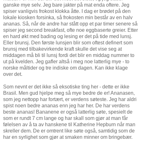
ganske mye selv. Jeg bare jakter på mat enda oftere. Jeg
spiser vanligvis frokost klokka åtte. I dag er brødet på den
lokale kiosken forsinka, så frokosten min består av en halv
ananas. Så, når de andre har stått opp et par timer senere så
spiser jeg second breakfast, ofte noe eggbaserte greier. Etter
en hard økt med bading og lesing er det på tide med lunsj.
Eller brunsj. Den første lunsjen blir som oftest definert som
brunsj med tilbakevirkende kraft skulle det vise seg at
middagen må bli til lunsj fordi det blir en middag nummer to
ut på kvelden. Jeg gafler altså i meg noe latterlig mye - to
norske måltider og tre indiske om dagen. Kan ikke klage
over det.
Som nevnt er det ikke så eksotiske ting her - dette er ikke
Brasil. Men gud hjelpe meg så mye bedre de er! Ananasen,
som jeg nettopp har fortært, er verdens søteste. Jeg har aldri
spist noen bedre ananas enn jeg har her. De har verdens
beste ananas! Bananene er også latterlig søte, spesielt de
som er rundt 7 cm lange og har skall som gjør at man får
følelsen av å ta av hanskene til Katherine Hepburn når man
skreller dem. De er omtrent like søte også, samtidig som de
har en syrlighet som gjør at smaken minner om bringebær.