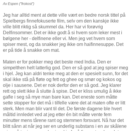
Av Espen ("frokost")
Jeg har alltid ment at dette ville vært en bedre norsk tittel på
Spielbergs finnefokuserte film, selv om den kanskje ikke
ville blitt riktig så skummel da. Her har vi forøvrig
Delfinsommer. Det er ikke godt å si hvem som leker mest i
bølgene her - delfinene eller vi. Men jeg vet hvem som
spiser mest, og da snakker jeg ikke om haifinnesuppe. Det
er på tide å snakke om mat.
Maten er for pokker meg det beste med India. Den er
simpelthen helt latterlig god. Den er så god at jeg spiser meg
i hjel. Jeg kan aldri tenke meg at den er spesielt sunn, for det
skal ikke stå på fløte og fett og ghee og smør og kokos og
olje i sausene. Det er nok derfor den er så god. Jeg klarer
rett og slett ikke å slutte å spise. Det er kliss umulig å ikke
gafle i seg så mye man bare kan. Det eneste som måtte
sette stopper for det må i tilfelle være det at maten ofte er litt
sterk. Men man blir vant til det. De første dagene ble hvert
måltid innledet ved at jeg etter én bit måtte vente fem
minutter mens tårene rant og stemmen forsvant. Nå har det
blitt sånn at når jeg ser en underlig substans i en av skålene