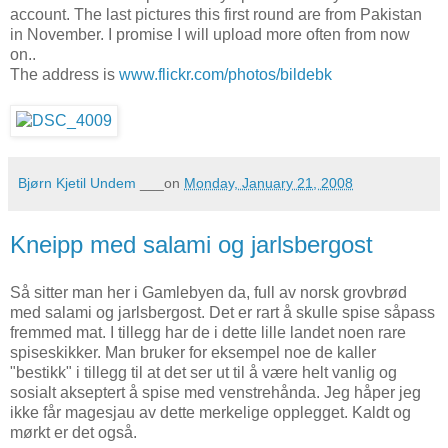
account. The last pictures this first round are from Pakistan
in November. I promise I will upload more often from now
on..
The address is
www.flickr.com/photos/bildebk
Bjørn Kjetil Undem
___on
Monday, January 21, 2008
Kneipp med salami og jarlsbergost
Så sitter man her i Gamlebyen da, full av norsk grovbrød
med salami og jarlsbergost. Det er rart å skulle spise såpass
fremmed mat. I tillegg har de i dette lille landet noen rare
spiseskikker. Man bruker for eksempel noe de kaller
"bestikk" i tillegg til at det ser ut til å være helt vanlig og
sosialt akseptert å spise med venstrehånda. Jeg håper jeg
ikke får magesjau av dette merkelige opplegget. Kaldt og
mørkt er det også.