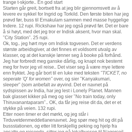
trange t-skjorte.. En god start
Starten går greit, bortsett fra at jeg blir gjennomsvett av å
levere ev sykkel for Ingrid og Torkild. Den første biten har jeg
prøvd før, buss til Ernakulam sammen med masse hyggelige
Indere. 12 rupi. Rickshaw har jeg også prøvd før. Det er bare
å si høyt, med det jeg tror er Indisk aksent, hvor man skal.
"City Station". 25 rupi.
Ok, tog.. jeg hørt mye om Indisk togvesen. Det er verdens
største arbeidsgiver, at det finnes et voldsomt utvalg av
klasser, og at det kanskje lønner seg å booke på forhånd.
Jeg har forbredt meg ganske dårlig, og knapt nok bestemt
meg for hvor jeg vil reise.. Det viser seg å være mye lettere
enn fryktet. Jeg går bort til en luke med teksten
"TICKET, no
seperate 'Q' for women"
over, og sier "Kanyakumari,
sleeper" (som anbefalt av øyvind. Det er navnet på
sydspissen av India, har jeg lest i Lonely Planet. Mannen
bak glasset kikker på meg og sier "No train today, only
Thiruvanantaparam".. OK, da får jeg reise dit da, det er et
stykke på veien. 132 rupi.
Etter noen timer er det mørkt, og jeg står i
Tirduvetdenmeddetlanenavnet. Jeg spør meg hit og dit på
bussstationen, og etter litt forskjellig peking og hjelp fra
ansatte og reisende, sitter jeg på lokalbussen til Nagercoil,