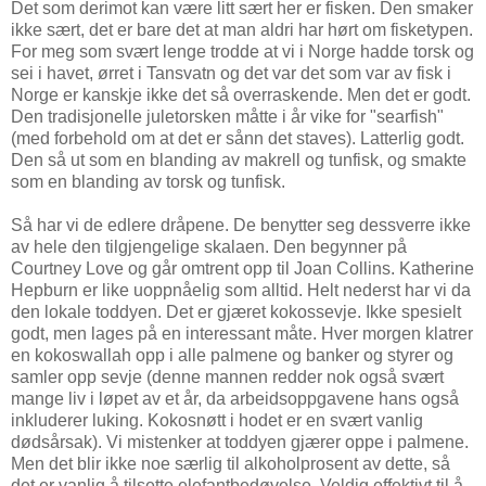
Det som derimot kan være litt sært her er fisken. Den smaker
ikke sært, det er bare det at man aldri har hørt om fisketypen.
For meg som svært lenge trodde at vi i Norge hadde torsk og
sei i havet, ørret i Tansvatn og det var det som var av fisk i
Norge er kanskje ikke det så overraskende. Men det er godt.
Den tradisjonelle juletorsken måtte i år vike for "searfish"
(med forbehold om at det er sånn det staves). Latterlig godt.
Den så ut som en blanding av makrell og tunfisk, og smakte
som en blanding av torsk og tunfisk.
Så har vi de edlere dråpene. De benytter seg dessverre ikke
av hele den tilgjengelige skalaen. Den begynner på
Courtney Love og går omtrent opp til Joan Collins. Katherine
Hepburn er like uoppnåelig som alltid. Helt nederst har vi da
den lokale toddyen. Det er gjæret kokossevje. Ikke spesielt
godt, men lages på en interessant måte. Hver morgen klatrer
en kokoswallah opp i alle palmene og banker og styrer og
samler opp sevje (denne mannen redder nok også svært
mange liv i løpet av et år, da arbeidsoppgavene hans også
inkluderer luking. Kokosnøtt i hodet er en svært vanlig
dødsårsak). Vi mistenker at toddyen gjærer oppe i palmene.
Men det blir ikke noe særlig til alkoholprosent av dette, så
det er vanlig å tilsette elefantbedøvelse. Veldig effektivt til å