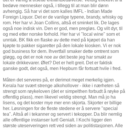
bedøve mennesker også, i tillegg til at man blir dønn
avhengig. Så har vi det som kalles IMFL - Indian Made
Foreign Liquor. Det er de vanlige typene, brandy, whisky og
rom. Her har vi Joan Collins, altså et sminket lik. De lages
også noe indisk vin. Den er god, men pregløs. Og vilt dyr, til
og med etter norske forhold. Her har vi "local wine" som et
unntak. BK fikk en flaske av dette med på kjøpet da han
kjøpte to pakker sigaretter på den lokale kiosken. Vi er nok
god business for dem. Ihvertfall smaker dette omtrent som
gløgg, og det er nok noe av det beste jeg har smakt av
lokale drikkevarer. Ølet? Det er helt greit. Det er faktisk
ganske godt, det også, men Hepburn får fortsatt hvile i fred.
Måten det serveres på, er derimot meget merkelig igjen.
Kerala har svært strenge alkohollover - ikke i nærheten så
strengt som røykeloven (det er simpelthen forbudt å røyke på
offentlig plass), men likevel veldig strengt. Man må jo ha
lisens, og det koster mye mer enn skjorta. Skjorter er billige
her. Løsningen for de fleste stedene er å servere "special
tea". Altså øl i tekanner og servert i tekopper. Da blir nemlig
alle offentlige instanser lurt! Genialt. I Kochi ligger den
største uteserveringen rett ved siden av politistasjonen. Alle