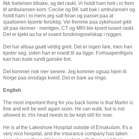
fikk foelelsen tilbake, og det raskt. Vi holdt ham helt i ro frem
til ambulansen kom. Cecilie og BK satt bak i ambulansen og
holdt ham i ro mens jeg satt foran og passet paa at
sjaafoeren kjoerte forsiktig. Vel fremme paa sykehuset gikk
alt paa skinner - roentgen, CT og MRI ble kjoert svaert raskt.
Det er kjekt aa ha et svaert forsikringsselskap i ryggen.
Det har altsaa gaatt veldig greit. Det er ingen fare, men han
kjeder seg, siden han er noedt til aa ligge. Forhaapentligvis
kan han tusle rundt ganske fort.
Det kommer nok mer senere. Jeg kommer ogsaa hjem til
Norge paa onsdags kveld. Det er bare aa ringe.
English
The most important thing for you back home is that Martin is
fine and will be well again soon. He
can
walk, but is not
allowed to. His head needs to be kept still for now.
He is at the Lakeshore Hospital outside of Ernakulam. It's a
very nice hospital, and the insurance company has taken