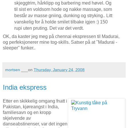
skjeggtrim, hårklipp og barbering med høvel. Og
til sist en voldsom hode og nakke massage, som
består av masse gniing, dunking og stryking.. Litt
vanskelig for å holde smilet tilbake igjen :) 150
rupi uten pruting. Det var det verdt.
OK, da kaster jeg meg på chennai ekspressen til Madurai,
og perfeksjonerer mine tog-skills. Satser på at "Madurai -
sleeper" funker..
mortsen
___on
Thursday, January 24, 2008
India ekspress
Etter en skikkelig omgang fnatt i
Pakistan, kjøreangst i India,
familiesavn og en kropp
skjelvende av
danseabstinenser, var det ingen