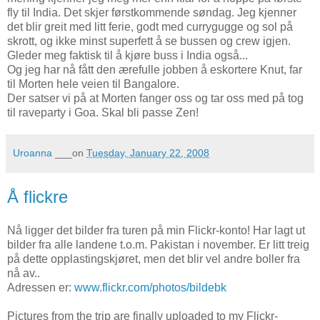
fly til India. Det skjer førstkommende søndag. Jeg kjenner
det blir greit med litt ferie, godt med currygugge og sol på
skrott, og ikke minst superfett å se bussen og crew igjen.
Gleder meg faktisk til å kjøre buss i India også...
Og jeg har nå fått den ærefulle jobben å eskortere Knut, far
til Morten hele veien til Bangalore.
Der satser vi på at Morten fanger oss og tar oss med på tog
til raveparty i Goa. Skal bli passe Zen!
Uroanna
___on
Tuesday, January 22, 2008
Å flickre
Nå ligger det bilder fra turen på min Flickr-konto! Har lagt ut
bilder fra alle landene t.o.m. Pakistan i november. Er litt treig
på dette opplastingskjøret, men det blir vel andre boller fra
nå av..
Adressen er:
www.flickr.com/photos/bildebk
Pictures from the trip are finally uploaded to my Flickr-