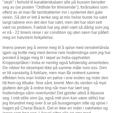
"stryk" i forhold til karakterskalaen alle på bussen benytter
seg av (se posten "Ordliste for tilreisende"), forårsakes som
oftest av at man får tarmbakterier inn i systemet den gale
veien. Så det er lett å tenke seg at min helse burde ha vært
langt labrere enn det den har vært, men det har stort sett
vært no problem. Faktisk har jeg aldri vært så dårlig som jeg
er nå - 22 timers reise i air condition og uten søvn har påført
meg en halvslem forkjølelse.
Imens prøver jeg å venne meg til å spise med venstrehånda
igjen og kvitte meg med denne rare hoderistinga som jeg har
prestert å legge meg til i løpet av India-oppholdet.
Kroppsspråket i India er nemlig også fullstendig annerledes.
De nikker for eksempel ikke på samme måte som oss. Den
er litt vanskelig å forklare, men man får omtrent samme
effekten hvis man holder en pølse i ene enden og rister den
litt frem og tilbake. Noe sånt, kremt. Men du verden så mye
glattere det går å ordne ting når man har lært seg
hoderistinga sånn noenlunde! Det gjelder altså å tilpasse
seg. I mitt stille sinn (ja, også mitt sinn kan være stille) har
jeg forundret meg over å se på bussgjengen sitte og spise i
hagen på Cherai Beach. Det er ikke en inder i nærheten og