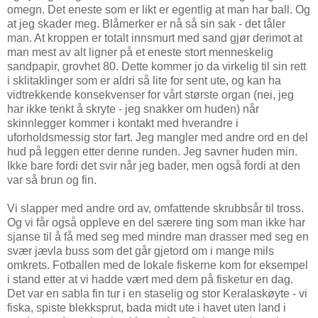
omegn. Det eneste som er likt er egentlig at man har ball. Og
at jeg skader meg. Blåmerker er nå så sin sak - det tåler
man. At kroppen er totalt innsmurt med sand gjør derimot at
man mest av alt ligner på et eneste stort menneskelig
sandpapir, grovhet 80. Dette kommer jo da virkelig til sin rett
i sklitaklinger som er aldri så lite for sent ute, og kan ha
vidtrekkende konsekvenser for vårt største organ (nei, jeg
har ikke tenkt å skryte - jeg snakker om huden) når
skinnlegger kommer i kontakt med hverandre i
uforholdsmessig stor fart. Jeg mangler med andre ord en del
hud på leggen etter denne runden. Jeg savner huden min.
Ikke bare fordi det svir når jeg bader, men også fordi at den
var så brun og fin.
Vi slapper med andre ord av, omfattende skrubbsår til tross.
Og vi får også oppleve en del særere ting som man ikke har
sjanse til å få med seg med mindre man drasser med seg en
svær jævla buss som det går gjetord om i mange mils
omkrets. Fotballen med de lokale fiskerne kom for eksempel
i stand etter at vi hadde vært med dem på fisketur en dag.
Det var en sabla fin tur i en staselig og stor Keralaskøyte - vi
fiska, spiste blekksprut, bada midt ute i havet uten land i