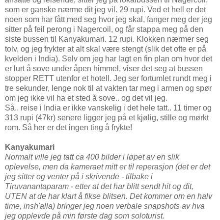
som er ganske nærme dit jeg vil. 29 rupi. Ved et hell er det
noen som har fått med seg hvor jeg skal, fanger meg der jeg
sitter på feil perong i Nagercoil, og får stappa meg på den
siste bussen til Kanyakumari. 12 rupi. Klokken nærmer seg
tolv, og jeg frykter at alt skal være stengt (slik det ofte er på
kvelden i India). Selv om jeg har lagt en fin plan om hvor det
er lurt å sove under åpen himmel, viser det seg at bussen
stopper RETT utenfor et hotell. Jeg ser fortumlet rundt meg i
tre sekunder, lenge nok til at vakten tar meg i armen og spør
om jeg ikke vil ha et sted å sove.. og det vil jeg.
Så.. reise i India er ikke vanskelig i det hele tatt.. 11 timer og
313 rupi (47kr) senere ligger jeg på et kjølig, stille og mørkt
rom. Så her er det ingen ting å frykte!
Kanyakumari
Normalt ville jeg tatt ca 400 bilder i løpet av en slik
oplevelse, men da kameraet mitt er til reperasjon (det er det
jeg sitter og venter på i skrivende - tilbake i
Tiruvanantaparam - etter at det har blitt sendt hit og dit,
UTEN at de har klart å fikse blitsen. Det kommer om en halv
time, insh'alla) bringer jeg noen verbale snapshots av hva
jeg opplevde på min første dag som soloturist.