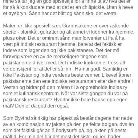
mine så tar jeg en god spiseskje for å finne ut av hva det er
for så å konkludere med at det er en chilipickle. Uten å heve
et øyebryn. Sånn har det blitt og sånn skal det værra.
Maten er ikke spesielt sær. Grønnsakene er overraskende
streite - blomkål, gulrøtter og alt annet vi kjenner fra hjemme,
pluss oker. Det er omtrent sånn man forventer ut fra å ha
vært på indisk restaurant hjemme, bare at det faktisk er
indere som lager den og ikke pakistanere. Det der må
forøvrig være en av de merkeligere tingene som
pakistanerne driver med. Det indiske kjøkken er tross alt
verdenskjent for at det er så inn i Hampi godt. Samtidig er
ikke Pakistan og India verdens beste venner. Likevel åpner
pakistanerne den ene indiske restauranten etter den andre i
Vesten og bidrar på den måten til å opprettholde Indias ry
som et kulinarisk sentrum. Når var siste gangen du var på
pakistansk restaurant? Hvorfor ikke bare hause opp egen
mat? Den er da god den også.
Som Øyvind så riktig har påpekt så består dagene her nede
av en kombinasjon av jakten på den perfekte bølgen, dvs én
som det faktisk går an å bodysurfe på, og jakten på neste
måltid. For min del blir det mest det siste, og jeg bader