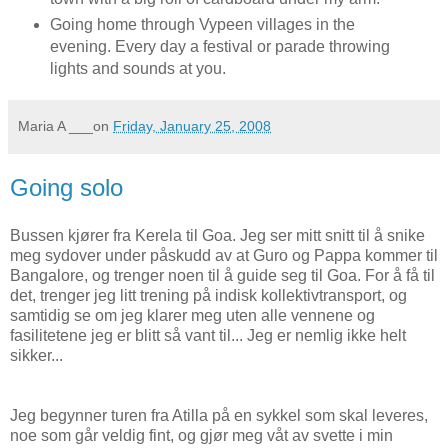
Going home through Vypeen villages in the
evening. Every day a festival or parade throwing
lights and sounds at you.
Maria A
___on
Friday, January 25, 2008
Going solo
Bussen kjører fra Kerela til Goa. Jeg ser mitt snitt til å snike
meg sydover under påskudd av at Guro og Pappa kommer til
Bangalore, og trenger noen til å guide seg til Goa. For å få til
det, trenger jeg litt trening på indisk kollektivtransport, og
samtidig se om jeg klarer meg uten alle vennene og
fasilitetene jeg er blitt så vant til... Jeg er nemlig ikke helt
sikker...
Jeg begynner turen fra Atilla på en sykkel som skal leveres,
noe som går veldig fint, og gjør meg våt av svette i min