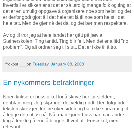
ihvertfall er sikkert er at det er så utrolig mange folk og ting at
det er en umulig oppgave å organisere noe som helst, og det
er derfor godt gjort å i det hele tatt få til noe som helst i det
hele tatt. Men de gjør nå det da, og det bør man respektere.
Av og til tror jeg at hele landet har gått på jævla
Steinerskolen. Ting tar tid. Ting blir feil. Men det er alltid "no
problem". Og alt ordner seg til slutt. Det er ikke til å tro.
frokost
___on
Tuesday, January 08, 2008
En nykommers betraktninger
Noen kritiserer bussfolket for å skrive her for sjeldent,
deriblant meg. Jeg skjønner det veldig godt. Den følgende
teksten skrev jeg for fire uker siden og har ikke surra meg til
å legge den ut før nå. Når man kjører buss har man andre
ting å tenkte på enn å blogge. Ihvertfall: Forsinket, men
relevant: