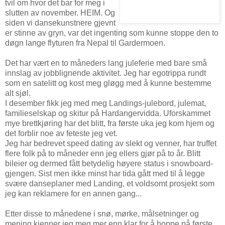
tvil om hvor det bar for meg i
slutten av november. HEIM. Og
siden vi dansekunstnere gjevnt
er stinne av gryn, var det ingenting som kunne stoppe den to
døgn lange flyturen fra Nepal til Gardermoen.
Det har vært en to måneders lang juleferie med bare små
innslag av jobblignende aktivitet. Jeg har egotrippa rundt
som en satelitt og kost meg gløgg med å kunne bestemme
alt sjøl.
I desember fikk jeg med meg Landings-julebord, julemat,
familieselskap og skitur på Hardangervidda. Uforskammet
mye brettkjøring har det blitt, fra første uka jeg kom hjem og
det forblir noe av feteste jeg vet.
Jeg har bedrevet speed dating av slekt og venner, har truffet
flere folk på to måneder enn jeg ellers gjør på to år. Blitt
bileier og dermed fått betydelig høyere status i snowboard-
gjengen. Sist men ikke minst har tida gått med til å legge
svære danseplaner med Landing, et voldsomt prosjekt som
jeg kan reklamere for en annen gang...
Etter disse to månedene i snø, mørke, målsetninger og
mening kjenner jeg meg mer enn klar for å hoppe på første