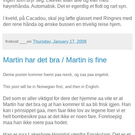
ingen som bryr seg. Likevel sitter alle og eter med
høyrehånda. Automatisk. Det er egentlig et flott og rart syn.
I kveld, på Cacadou, skal jeg løfte glasset med Ringnes med
den rene hånda og ønske bussen en trivelig reise hjem.
frokost
___on
Thursday, January 17, 2008
Martin har det bra / Martin is fine
Denne posten kommer foerst paa norsk, og saa paa engelsk.
This post will be in Norwegian first, and then in English.
Det som er aller viktigst for dere der hjemme aa vite er at
Martin har det bra og at han kommer til aa bli frisk igjen. Han
kan i prinsippet gaa, men faar ikke lov av legene foer vi er
helt bombesikre paa at det ikke er noen fare. Foreloepig
maa han ikke roere paa hodet.
Han er paa Lakeshore Hospital utenfor Ernakulam. Det er et