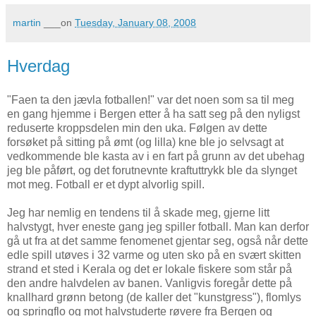
martin
___on
Tuesday, January 08, 2008
Hverdag
"Faen ta den jævla fotballen!" var det noen som sa til meg
en gang hjemme i Bergen etter å ha satt seg på den nyligst
reduserte kroppsdelen min den uka. Følgen av dette
forsøket på sitting på ømt (og lilla) kne ble jo selvsagt at
vedkommende ble kasta av i en fart på grunn av det ubehag
jeg ble påført, og det forutnevnte kraftuttrykk ble da slynget
mot meg. Fotball er et dypt alvorlig spill.
Jeg har nemlig en tendens til å skade meg, gjerne litt
halvstygt, hver eneste gang jeg spiller fotball. Man kan derfor
gå ut fra at det samme fenomenet gjentar seg, også når dette
edle spill utøves i 32 varme og uten sko på en svært skitten
strand et sted i Kerala og det er lokale fiskere som står på
den andre halvdelen av banen. Vanligvis foregår dette på
knallhard grønn betong (de kaller det "kunstgress"), flomlys
og springflo og mot halvstuderte røvere fra Bergen og